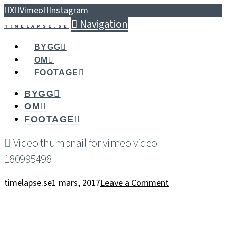
X
Vimeo
Instagram
Navigation
TIMELAPSE.SE
BYGG
OM
FOOTAGE
BYGG
OM
FOOTAGE
Video thumbnail for vimeo video
180995498
timelapse.se
1 mars, 2017
Leave a Comment