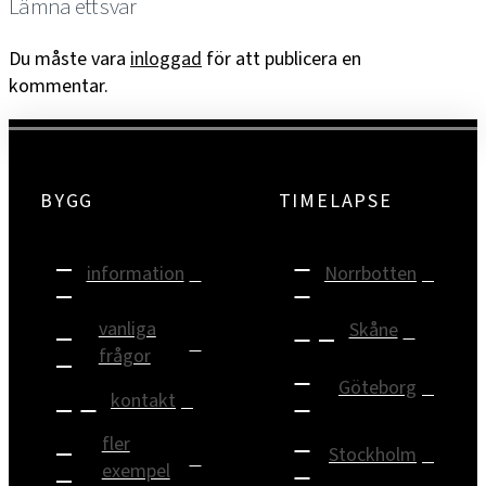
Lämna ett svar
Du måste vara
inloggad
för att publicera en
kommentar.
BYGG
TIMELAPSE
information
Norrbotten
vanliga
Skåne
frågor
Göteborg
kontakt
fler
Stockholm
exempel