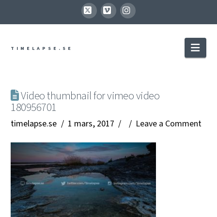
X
Vimeo
Instagram
Nav
TIMELAPSE.SE
Video thumbnail for vimeo video
180956701
timelapse.se
1 mars, 2017
Leave a Comment