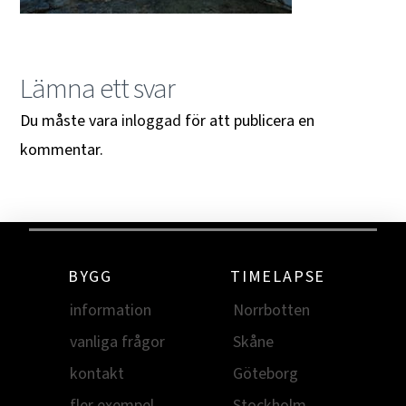
Lämna ett svar
Du måste vara
inloggad
för att publicera en
kommentar.
BYGG
TIMELAPSE
information
Norrbotten
vanliga frågor
Skåne
kontakt
Göteborg
fler exempel
Stockholm