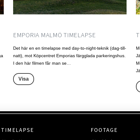
EMPORIA MALMÖ TIMELAPSE
T
Det här en en timelapse med day-to-night-teknik (dag-till-
M
ga
natt), mot Köpcentret Emporias färgglada parkeringshus.
Jä
I den här filmen får man se…
Mo
J
Visa
TIMELAPSE
FOOTAGE