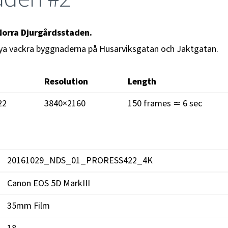
 Norra Djurgårdsstaden.
e nya vackra byggnaderna på Husarviksgatan och Jaktgatan.
Resolution
Length
22
3840×2160
150 frames ≃ 6 sec
20161029_NDS_01_PRORESS422_4K
Canon EOS 5D MarkIII
35mm Film