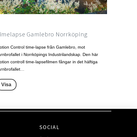
imelapse Gamlebro Norrköping
otion Control time-lapse från Gamlebro, mot
rnbrofallet i Norrköpings Industrilandskap. Den här
tion controll time-lapsefilmen fångar in det häftiga
ärnbrofallet…
Visa
SOCIAL