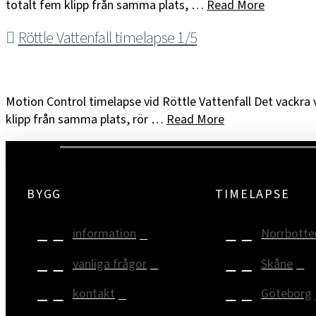
totalt fem klipp från samma plats, …
Read More
Röttle Vattenfall timelapse 1/5
Motion Control timelapse vid Röttle Vattenfall Det vackra v
klipp från samma plats, rör …
Read More
BYGG
TIMELAPSE
information
Norrbotte
vanliga frågor
Skåne
kontakt
Göteborg