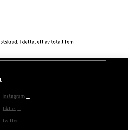
stskrud. I detta, ett av totalt fem
L
instagram
tiktok
twitter