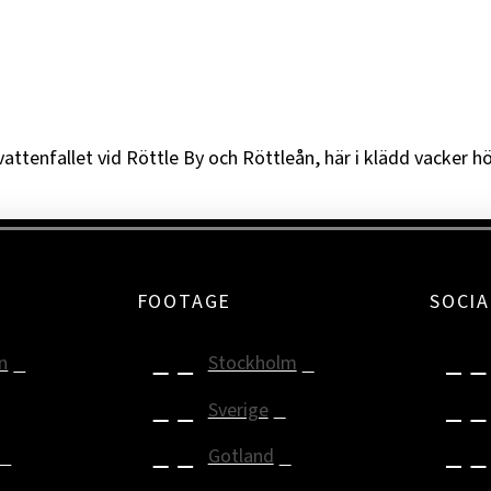
attenfallet vid Röttle By och Röttleån, här i klädd vacker hö
FOOTAGE
SOCIA
n
Stockholm
Sverige
Gotland