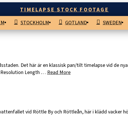
TIMELAPSE STOCK FOOTAGE
EM
STOCKHOLM
GOTLAND
SWEDEN
sstaden. Det här är en klassisk pan/tilt timelapse vid de n
c Resolution Length …
Read More
vattenfallet vid Röttle By och Röttleån, här i klädd vacker 