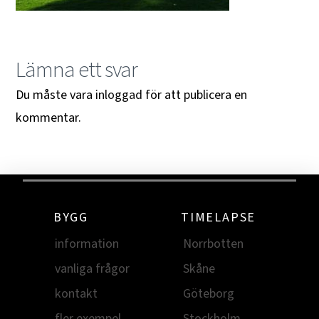
Lämna ett svar
Du måste vara
inloggad
för att publicera en
kommentar.
BYGG
TIMELAPSE
information
Norrbotten
vanliga frågor
Skåne
kontakt
Göteborg
fler exempel
Stockholm