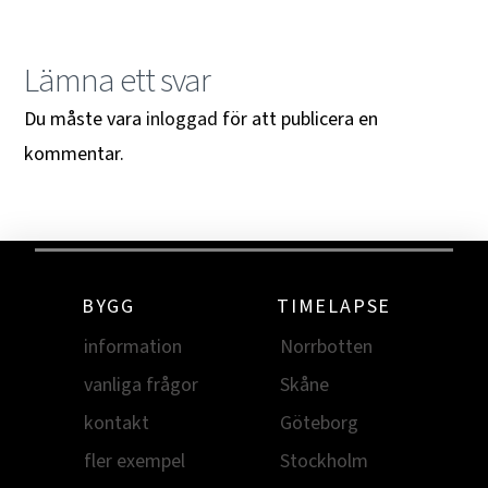
Lämna ett svar
Du måste vara
inloggad
för att publicera en
kommentar.
BYGG
TIMELAPSE
information
Norrbotten
vanliga frågor
Skåne
kontakt
Göteborg
fler exempel
Stockholm