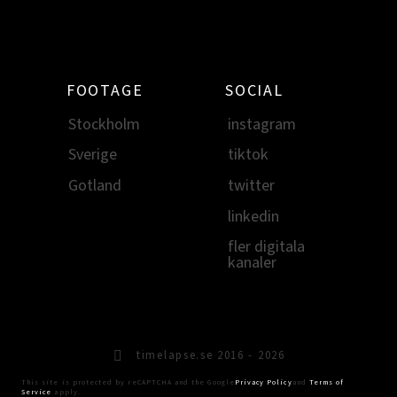
FOOTAGE
SOCIAL
Stockholm
instagram
Sverige
tiktok
Gotland
twitter
linkedin
fler digitala
kanaler
timelapse.se 2016 - 2026
This site is protected by reCAPTCHA and the Google
Privacy Policy
and
Terms of
Service
apply.