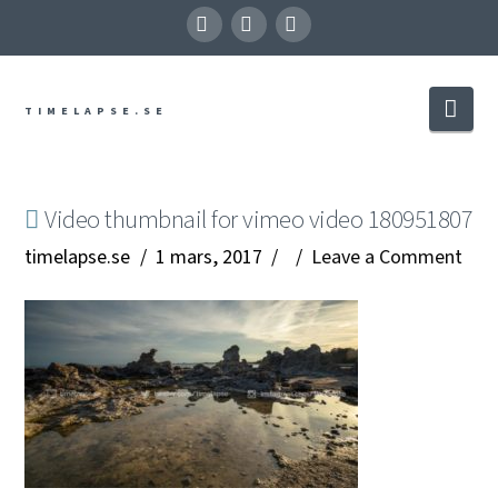
X
Vimeo
Instagram
Nav
TIMELAPSE.SE
Video thumbnail for vimeo video 180951807
timelapse.se
1 mars, 2017
Leave a Comment