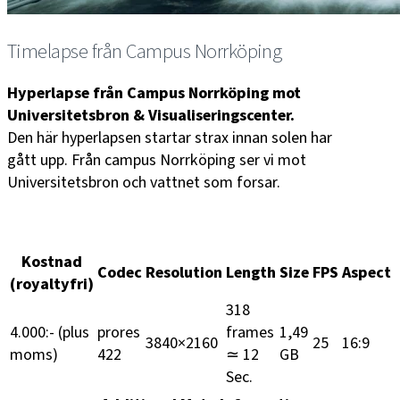
Timelapse från Campus Norrköping
Hyperlapse från Campus Norrköping mot
Universitetsbron & Visualiseringscenter.
Den här hyperlapsen startar strax innan solen har
gått upp. Från campus Norrköping ser vi mot
Universitetsbron och vattnet som forsar.
Kostnad
Codec
Resolution
Length
Size
FPS
Aspect
(royaltyfri)
318
4.000:- (plus
prores
frames
1,49
3840×2160
25
16:9
moms)
422
≃ 12
GB
Sec.