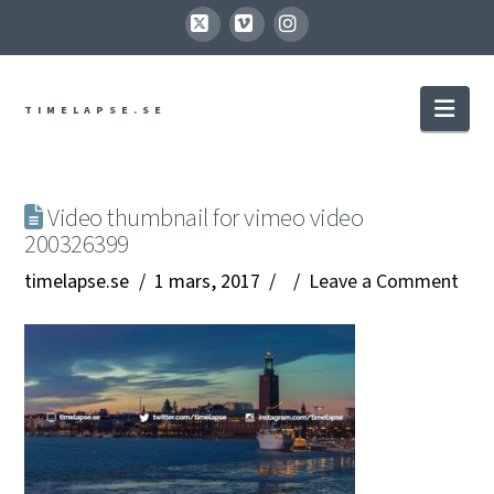
X
Vimeo
Instagram
Nav
TIMELAPSE.SE
Video thumbnail for vimeo video
200326399
timelapse.se
1 mars, 2017
Leave a Comment