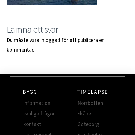
Lämna ett svar
Du måste vara
inloggad
för att publicera en
kommentar.
BYGG
TIMELAPSE
information
Norrbotten
vanliga frågor
Skåne
kontakt
Göteborg
fler exempel
Stockholm