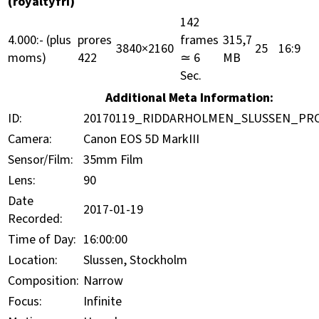
(royaltyfri)
142
4.000:- (plus
prores
frames
315,7
3840×2160
25
16:9
moms)
422
≃ 6
MB
Sec.
Additional Meta Information:
ID:
20170119_RIDDARHOLMEN_SLUSSEN_PR
Camera:
Canon EOS 5D MarkIII
Sensor/Film:
35mm Film
Lens:
90
Date
2017-01-19
Recorded:
Time of Day:
16:00:00
Location:
Slussen, Stockholm
Composition:
Narrow
Focus:
Infinite