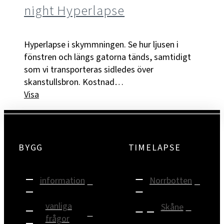
night Hyperlapse
Hyperlapse i skymmningen. Se hur ljusen i
fönstren och längs gatorna tänds, samtidigt
som vi transporteras sidledes över
skanstullsbron. Kostnad…
Visa
BYGG
TIMELAPSE
information
Norrbotten
vanliga
Skåne
frågor