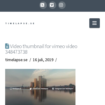
X
Vimeo
Instagram
Nav
TIMELAPSE.SE
Video thumbnail for vimeo video
348473738
timelapse.se
16 juli, 2019