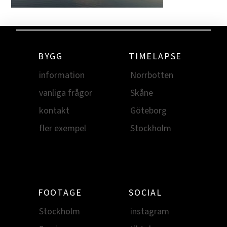
BYGG
TIMELAPSE
information
Norrbotten
vanliga frågor
Skåne
kontakt
Göteborg
fler exempel
Stockholm
FOOTAGE
SOCIAL
Stockholm
instagram