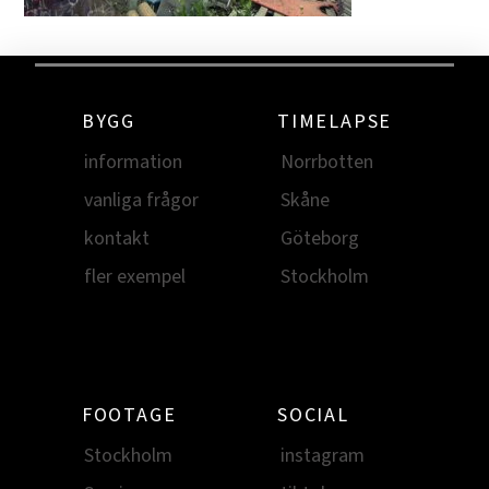
BYGG
TIMELAPSE
information
Norrbotten
vanliga frågor
Skåne
kontakt
Göteborg
fler exempel
Stockholm
FOOTAGE
SOCIAL
Stockholm
instagram