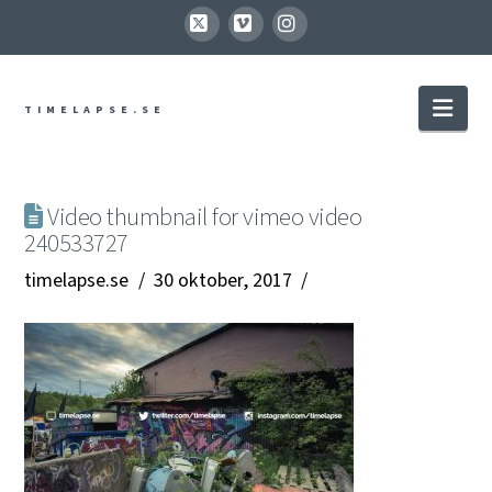
X
Vimeo
Instagram
Nav
TIMELAPSE.SE
Video thumbnail for vimeo video
240533727
timelapse.se
30 oktober, 2017