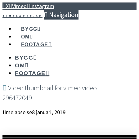
X
Vimeo
Instagram
Navigation
TIMELAPSE.SE
BYGG
OM
FOOTAGE
BYGG
OM
FOOTAGE
Video thumbnail for vimeo video
296472049
timelapse.se
8 januari, 2019