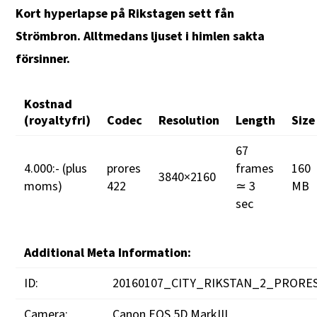
Kort hyperlapse på Rikstagen sett fån
Strömbron. Alltmedans ljuset i himlen sakta
försinner.
Kostnad
(royaltyfri)
Codec
Resolution
Length
Size
67
4.000:- (plus
prores
frames
160
3840×2160
moms)
422
≃ 3
MB
sec
Additional Meta Information:
ID:
20160107_CITY_RIKSTAN_2_PRORE
Camera:
Canon EOS 5D MarkIII