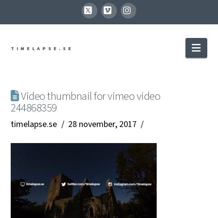
X
Vimeo
Instagram
Nav
TIMELAPSE.SE
Video thumbnail for vimeo video
244868359
timelapse.se
28 november, 2017