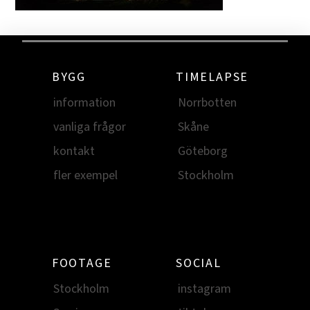
BYGG
TIMELAPSE
information
Norrbotten
vanliga frågor
Skåne
kontakt
Göteborg
fler exempel
Stockholm
FOOTAGE
SOCIAL
Stockholm
instagram