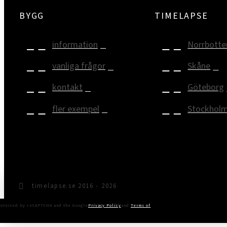
BYGG
TIMELAPSE
information
Norrbotte
vanliga frågor
Skåne
kontakt
Göteborg
fler exempel
Stockhol
timelapse.se 2016 - 2026
protected by reCAPTCHA and the Google
Privacy Policy
and
Terms of