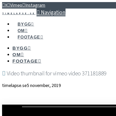
X
Vimeo
Instagram
Navigation
TIMELAPSE.SE
BYGG
OM
FOOTAGE
BYGG
OM
FOOTAGE
Video thumbnail for vimeo video 371181889
timelapse.se
5 november, 2019