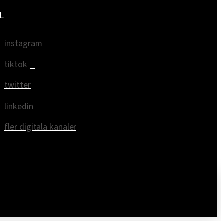
L
instagram
tiktok
twitter
linkedin
fler digitala kanaler