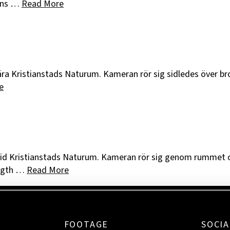
erns …
Read More
ära Kristianstads Naturum. Kameran rör sig sidledes över b
e
 vid Kristianstads Naturum. Kameran rör sig genom rummet 
ength …
Read More
FOOTAGE
SOCIA