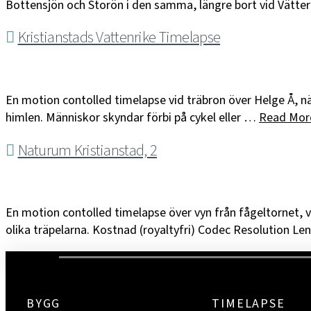
Bottensjön och Storön i den samma, längre bort vid Vätt
Kristianstads Vattenrike Timelapse
En motion contolled timelapse vid träbron över Helge Å, n
himlen. Människor skyndar förbi på cykel eller …
Read Mor
Naturum Kristianstad, 2
En motion contolled timelapse över vyn från fågeltornet,
olika träpelarna. Kostnad (royaltyfri) Codec Resolution L
BYGG
TIMELAPSE