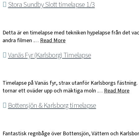
Stora Sundby Slott timelapse 1/3
Detta är en timelapse med tekniken hypelapse från det vack
andra filmen …
Read More
Vanäs Fyr (Karlsborg) Timelapse
Timelapse på Vanäs fyr, strax utanför Karlsborgs fästning. 
tornar ett oväder upp och mäktiga moln …
Read More
Bottensjön & Karlsborg timelapse
Fantastisk regnbåge över Bottensjön, Vättern och Karlsbor